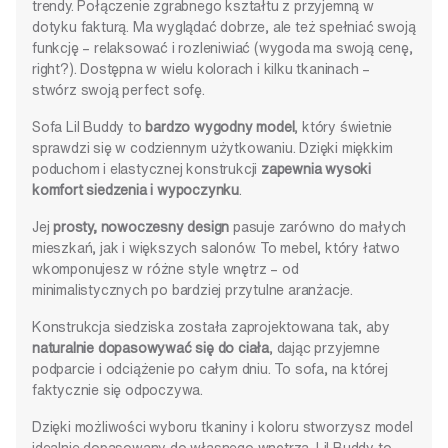
trendy. Połączenie zgrabnego kształtu z przyjemną w
dotyku fakturą. Ma wyglądać dobrze, ale też spełniać swoją
funkcję – relaksować i rozleniwiać (wygoda ma swoją cenę,
right?). Dostępna w wielu kolorach i kilku tkaninach –
stwórz swoją perfect sofę.
Sofa Lil Buddy to
bardzo wygodny model
, który świetnie
sprawdzi się w codziennym użytkowaniu. Dzięki miękkim
poduchom i elastycznej konstrukcji
zapewnia wysoki
komfort siedzenia i wypoczynku
.
Jej
prosty, nowoczesny design
pasuje zarówno do małych
mieszkań, jak i większych salonów. To mebel, który łatwo
wkomponujesz w różne style wnętrz – od
minimalistycznych po bardziej przytulne aranżacje.
Konstrukcja siedziska została zaprojektowana tak, aby
naturalnie dopasowywać się do ciała
, dając przyjemne
podparcie i odciążenie po całym dniu. To sofa, na której
faktycznie się odpoczywa.
Dzięki możliwości wyboru tkaniny i koloru stworzysz model
idealnie dopasowany do własnego wnętrza. Lil Buddy to