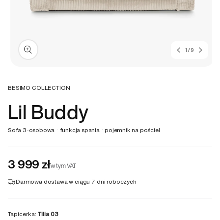
z
1
/
9
Otwórz
multimedia
1
BESIMO COLLECTION
w
Lil Buddy
oknie
modalnym
Sofa 3-osobowa · funkcja spania · pojemnik na pościel
3 999 zł
w tym VAT
Darmowa dostawa w ciągu
7 dni roboczych
Tapicerka:
Tilia 03