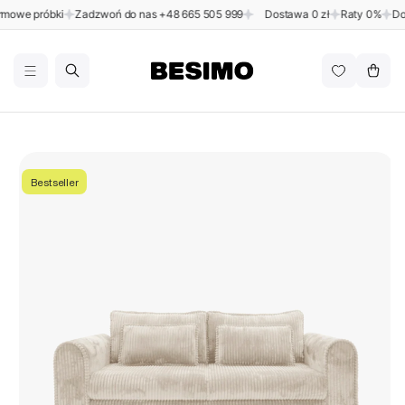
Przejdź
e próbki
Zadzwoń do nas
+48 665 505 999
Dostawa 0 zł
Raty 0%
Dostęp
do
BESIMO
treści
Koszyk
Pomiń,
aby
przejść
do
Bestseller
informacji
o
produkcie