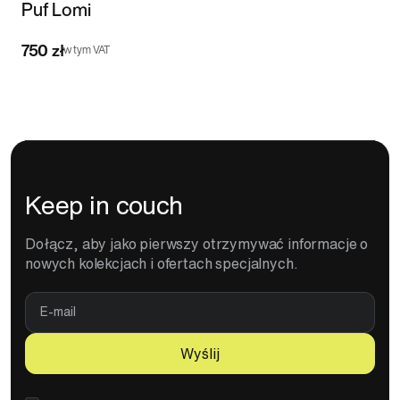
Puf Lomi
750 zł
1
w tym VAT
Keep in couch
Dołącz, aby jako pierwszy otrzymywać informacje o
nowych kolekcjach i ofertach specjalnych.
E-
mail
Wyślij