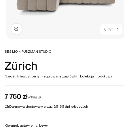
z
1
/
4
Otwórz
multimedia
1
BESIMO × PUSZMAN STUDIO
w
Zürich
oknie
modalnym
Narożnik lewostronny · regulowane zagłówki · kolekcja modułowa
7 750 zł
w tym VAT
Darmowa dostawa w ciągu
25-35 dni roboczych
Kierunek ustawienia:
Lewy