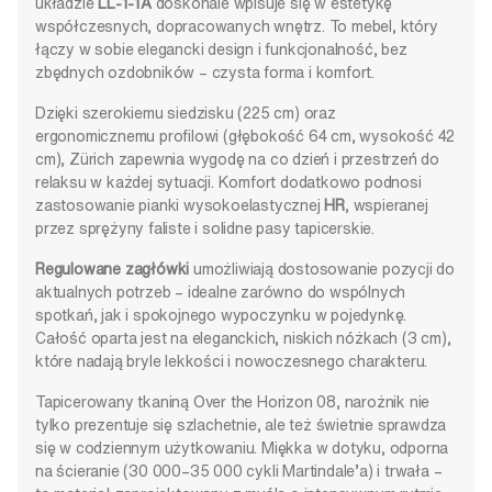
układzie
LL-1-1A
doskonale wpisuje się w estetykę
współczesnych, dopracowanych wnętrz. To mebel, który
łączy w sobie elegancki design i funkcjonalność, bez
zbędnych ozdobników – czysta forma i komfort.
Dzięki szerokiemu siedzisku (225 cm) oraz
ergonomicznemu profilowi (głębokość 64 cm, wysokość 42
cm), Zürich zapewnia wygodę na co dzień i przestrzeń do
relaksu w każdej sytuacji. Komfort dodatkowo podnosi
zastosowanie pianki wysokoelastycznej
HR
, wspieranej
przez sprężyny faliste i solidne pasy tapicerskie.
Regulowane zagłówki
umożliwiają dostosowanie pozycji do
aktualnych potrzeb – idealne zarówno do wspólnych
spotkań, jak i spokojnego wypoczynku w pojedynkę.
Całość oparta jest na eleganckich, niskich nóżkach (3 cm),
które nadają bryle lekkości i nowoczesnego charakteru.
Tapicerowany tkaniną Over the Horizon 08, narożnik nie
tylko prezentuje się szlachetnie, ale też świetnie sprawdza
się w codziennym użytkowaniu. Miękka w dotyku, odporna
na ścieranie (30 000–35 000 cykli Martindale’a) i trwała –