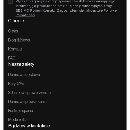
Wyrażam zgodę na otrzymywanie newslettera zawierającego
informację o produktach oraz akcjach promocyjnych firmy
BESIMO Robert Kornak. Zapoznałem się i akceptuję
Politykę
Prywatności
.
O firmie
O nas
Blog & News
Kontakt
FAQ
Nasze zalety
Darmowa dostawa
Raty 0%
30-dniowe prawo zwrotu
Darmowe próbki tkanin
Funkcje spania
Modele 3D
Bądźmy w kontakcie