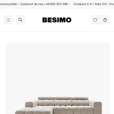
Przejdź
we próbki
Zadzwoń do nas
+48 665 505 999
Dostawa 0 zł
Raty 0%
Dost
do
BESIMO
treści
Koszyk
Pomiń,
aby
przejść
do
informacji
o
produkcie