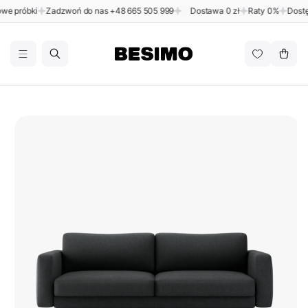
Przejdź
 próbki
Zadzwoń do nas
+48 665 505 999
Dostawa 0 zł
Raty 0%
Dostępn
do
BESIMO
treści
Koszyk
Pomiń,
aby
przejść
do
informacji
o
produkcie