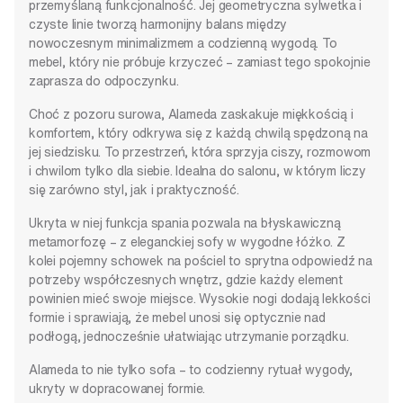
przemyślaną funkcjonalność. Jej geometryczna sylwetka i
czyste linie tworzą harmonijny balans między
nowoczesnym minimalizmem a codzienną wygodą. To
mebel, który nie próbuje krzyczeć – zamiast tego spokojnie
zaprasza do odpoczynku.
Choć z pozoru surowa, Alameda zaskakuje miękkością i
komfortem, który odkrywa się z każdą chwilą spędzoną na
jej siedzisku. To przestrzeń, która sprzyja ciszy, rozmowom
i chwilom tylko dla siebie. Idealna do salonu, w którym liczy
się zarówno styl, jak i praktyczność.
Ukryta w niej funkcja spania pozwala na błyskawiczną
metamorfozę – z eleganckiej sofy w wygodne łóżko. Z
kolei pojemny schowek na pościel to sprytna odpowiedź na
potrzeby współczesnych wnętrz, gdzie każdy element
powinien mieć swoje miejsce. Wysokie nogi dodają lekkości
formie i sprawiają, że mebel unosi się optycznie nad
podłogą, jednocześnie ułatwiając utrzymanie porządku.
Alameda to nie tylko sofa – to codzienny rytuał wygody,
ukryty w dopracowanej formie.