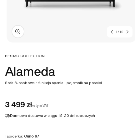
z
1
/
10
Otwórz
multimedia
1
BESIMO COLLECTION
w
Alameda
oknie
modalnym
Sofa 3-osobowa · funkcja spania · pojemnik na pościel
3 499 zł
w tym VAT
Darmowa dostawa w ciągu
15-20 dni roboczych
Tapicerka:
Curio 97