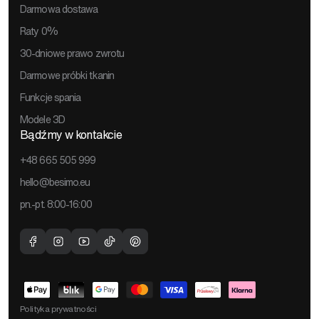
Darmowa dostawa
Raty 0%
30-dniowe prawo zwrotu
Darmowe próbki tkanin
Funkcje spania
Modele 3D
Bądźmy w kontakcie
+48 665 505 999
hello@besimo.eu
pn.-pt. 8:00-16:00
Facebook
Instagram
Youtube
TikTok
Pinterest
Metody
płatności
Polityka prywatności