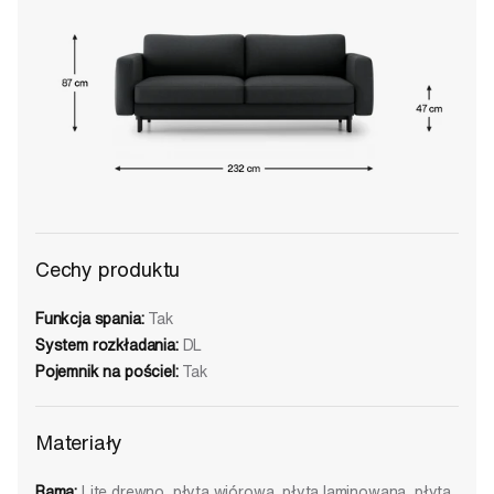
Cechy produktu
Funkcja spania:
Tak
System rozkładania:
DL
Pojemnik na pościel:
Tak
Materiały
Rama:
Lite drewno, płyta wiórowa, płyta laminowana, płyta