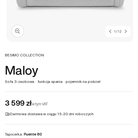
z
1
/
12
Otwórz
multimedia
1
BESIMO COLLECTION
w
Maloy
oknie
modalnym
Sofa 3-osobowa · funkcja spania · pojemnik na pościel
3 599 zł
w tym VAT
Darmowa dostawa w ciągu
15-20 dni roboczych
Tapicerka:
Puente 80