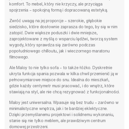
komfort. To mebel, który nie krzyczy, ale przyciąga
spojrzenia – spokojną formą i dopracowaną estetyką.
Zwróć uwagę na jej proporcje – szerokie, głębokie
siedzisko, które dosłownie zaprasza do tego, by się w nim
zatopić. Dwie większe poduszki i dwie mniejsze,
zaprojektowane z myślą o wsparciu lędźwi, tworzą system
wygody, który sprawdza się zarówno podczas
popołudniowego chilloutu, jak i wieczornego maratonu
filmowego.
Ale Maloy to nie tylko sofa – to także łóżko. Dyskretnie
ukryta funkcja spania pozwala w kilka chwil przemienić ją w
pełnowymiarowe miejsce do snu. Idealna do mieszkań,
gdzie każdy centymetr musi pracować, i do wnętrz, które
stawiają na styl, ale nie chcą rezygnować z funkcjonalności.
Maloy jest uniwersalna. Wpasuje się bez trudu – zarówno w
minimalistyczne wnętrza, jak i te bardziej eklektyczne.
Dzięki przemyślanemu projektowi i solidnemu wykonaniu,
stanie się nie tylko meblem, ale prawdziwym centrum
domowej przestrzeni.