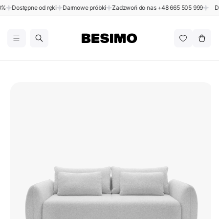
Przejdź
Dostępne od ręki
Darmowe próbki
Zadzwoń do nas
+48 665 505 999
Dosta
do
BESIMO
treści
Koszyk
Pomiń,
aby
przejść
do
informacji
o
produkcie