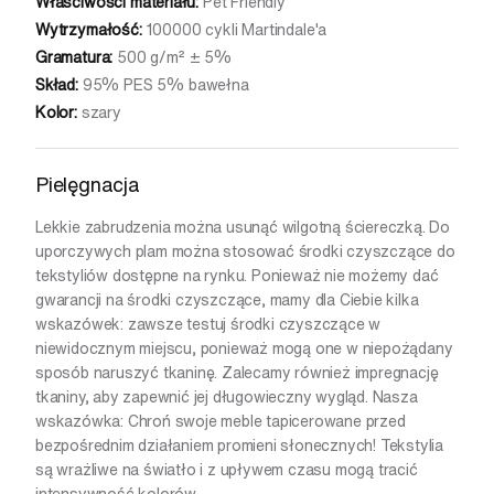
Właściwości materiału:
Pet Friendly
Wytrzymałość:
100000 cykli Martindale'a
Gramatura:
500 g/m² ± 5%
Skład:
95% PES 5% bawełna
Kolor:
szary
Pielęgnacja
Lekkie zabrudzenia można usunąć wilgotną ściereczką. Do
uporczywych plam można stosować środki czyszczące do
tekstyliów dostępne na rynku. Ponieważ nie możemy dać
gwarancji na środki czyszczące, mamy dla Ciebie kilka
wskazówek: zawsze testuj środki czyszczące w
niewidocznym miejscu, ponieważ mogą one w niepożądany
sposób naruszyć tkaninę. Zalecamy również impregnację
tkaniny, aby zapewnić jej długowieczny wygląd. Nasza
wskazówka: Chroń swoje meble tapicerowane przed
bezpośrednim działaniem promieni słonecznych! Tekstylia
są wrażliwe na światło i z upływem czasu mogą tracić