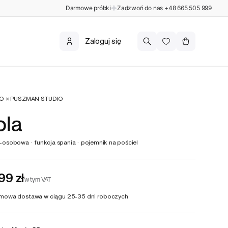
Darmowe próbki
Zadzwoń do nas
+48 665 505 999
Koszyk
Zaloguj się
O × PUSZMAN STUDIO
ola
-osobowa · funkcja spania · pojemnik na pościel
99 zł
w tym VAT
mowa dostawa w ciągu
25-35 dni roboczych