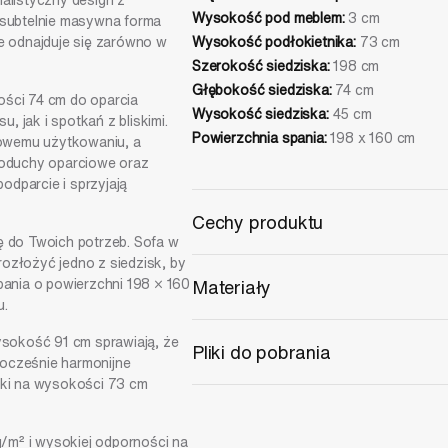
malistyczny design z
Wysokość pod meblem:
3 cm
i subtelnie masywna forma
le odnajduje się zarówno w
Wysokość podłokietnika:
73 cm
Szerokość siedziska:
198 cm
Głębokość siedziska:
74 cm
ości 74 cm do oparcia
Wysokość siedziska:
45 cm
 jak i spotkań z bliskimi.
Powierzchnia spania:
198 x 160 cm
owemu użytkowaniu, a
oduchy oparciowe oraz
odparcie i sprzyjają
Cechy produktu
ę do Twoich potrzeb. Sofa w
ozłożyć jedno z siedzisk, by
Funkcja spania:
Tak
ania o powierzchni 198 × 160
Materiały
System rozkładania:
DL
u.
Pojemnik na pościel:
Tak
Rama:
Lite drewno, płyta wiórowa, płyta
sokość 91 cm sprawiają, że
Pliki do pobrania
laminowana, płyta MDF, sklejka, tektura 
nocześnie harmonijne
Siedzisko:
Pianka PU 30 kg/m³, sprężyny
niki na wysokości 73 cm
Karta produktu
Oparcie:
Pianka PU 30 kg/m³, sprężyny f
Modele 3D
Poduszki:
Silikon 100%, watolina polie
/m² i wysokiej odporności na