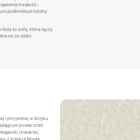
Nogi:
Tworzywo polipropylenowe
zapewnia trwałość i
ura podkreśla przytulny
e Nola to sofa, która łączy
dna na co dzień.
ej i przyjemnej w dotyku
nadającym powierzchni
elegancki charakter,
iny z kolekcji Monte