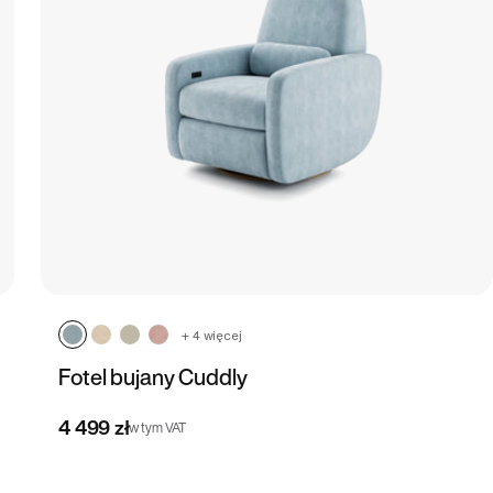
+ 4 więcej
Fotel bujany Cuddly
4 499 zł
w tym VAT