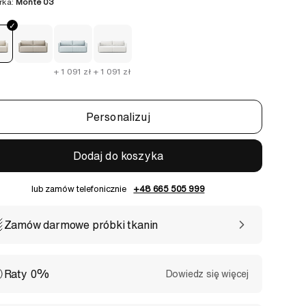
rka:
Monte 03
+ 1 091 zł
+ 1 091 zł
Personalizuj
Dodaj do koszyka
lub zamów telefonicznie
+48 665 505 999
Zamów darmowe próbki tkanin
Raty 0%
Dowiedz się więcej