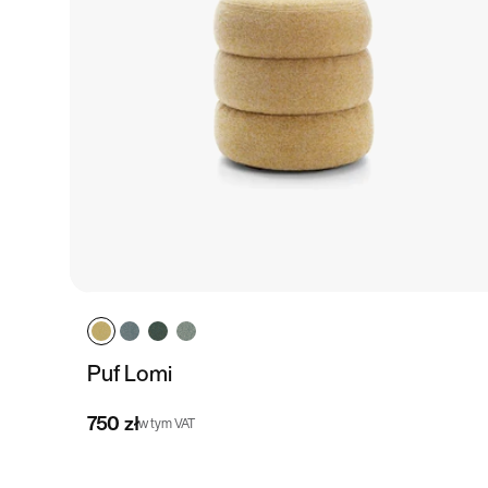
Puf Lomi
750 zł
w tym VAT