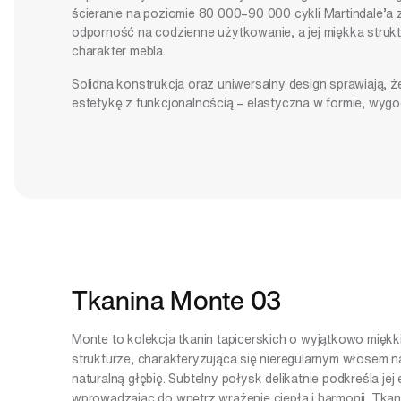
ścieranie na poziomie 80 000–90 000 cykli Martindale’a 
odporność na codzienne użytkowanie, a jej miękka strukt
charakter mebla.
Solidna konstrukcja oraz uniwersalny design sprawiają, ż
estetykę z funkcjonalnością – elastyczna w formie, wygo
Tkanina Monte 03
Monte to kolekcja tkanin tapicerskich o wyjątkowo miękki
strukturze, charakteryzująca się nieregularnym włosem 
naturalną głębię. Subtelny połysk delikatnie podkreśla jej 
wprowadzając do wnętrz wrażenie ciepła i harmonii. Tkan