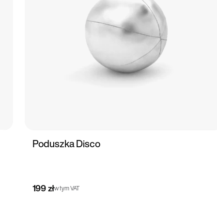
Poduszka Disco
199 zł
w tym VAT