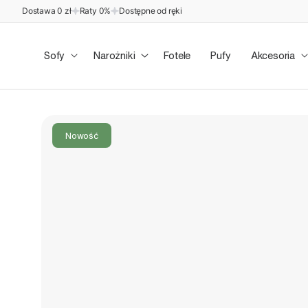
Przejdź
Dostawa 0 zł
Raty 0%
Dostępne od ręki
do
treści
Sofy
Narożniki
Fotele
Pufy
Akcesoria
Pomiń,
aby
przejść
do
Nowość
informacji
o
produkcie