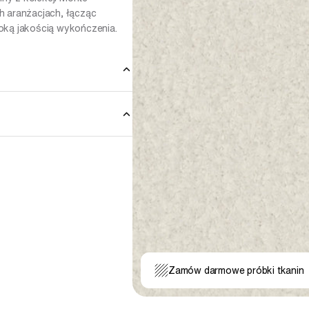
h aranżacjach, łącząc
oką jakością wykończenia.
 Do uporczywych plam można
 rynku. Ponieważ nie możemy
lka wskazówek: zawsze testuj
mogą one w niepożądany
kaniny, aby zapewnić jej
eble tapicerowane przed
są wrażliwe na światło i z
Zamów darmowe próbki tkanin