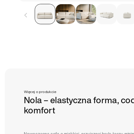
Otwórz
multimedia
1
w
oknie
modalnym
Więcej o produkcie
Nola – elastyczna forma, co
komfort