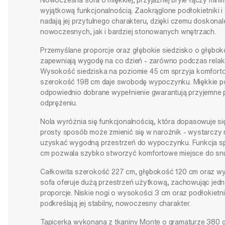
Nowoczesna sofa o miękkiej, przyjaznej bryle łączy mini
wyjątkową funkcjonalnością. Zaokrąglone podłokietniki 
nadają jej przytulnego charakteru, dzięki czemu doskona
nowoczesnych, jak i bardziej stonowanych wnętrzach.
Przemyślane proporcje oraz głębokie siedzisko o głębok
zapewniają wygodę na co dzień - zarówno podczas relaksu,
Wysokość siedziska na poziomie 45 cm sprzyja komfort
szerokość 198 cm daje swobodę wypoczynku. Miękkie p
odpowiednio dobrane wypełnienie gwarantują przyjemne p
odprężeniu.
Nola wyróżnia się funkcjonalnością, która dopasowuje si
prosty sposób może zmienić się w narożnik - wystarczy r
uzyskać wygodną przestrzeń do wypoczynku. Funkcja sp
cm pozwala szybko stworzyć komfortowe miejsce do sn
Całkowita szerokość 227 cm, głębokość 120 cm oraz wy
sofa oferuje dużą przestrzeń użytkową, zachowując jed
proporcje. Niskie nogi o wysokości 3 cm oraz podłokiet
podkreślają jej stabilny, nowoczesny charakter.
Tapicerka wykonana z tkaniny Monte o gramaturze 380 g